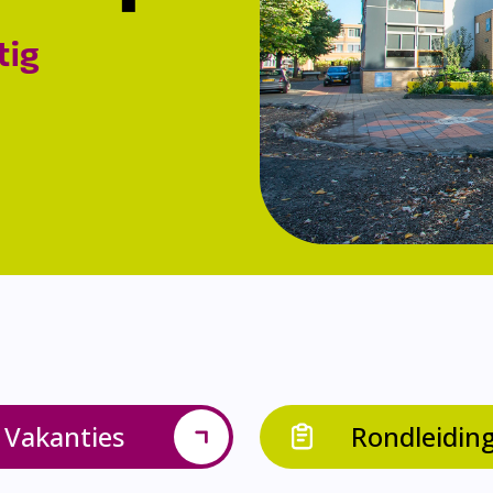
tig
Vakanties
Rondleidin