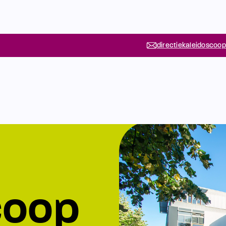
directiekaleidoscoop
coop