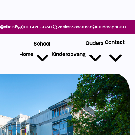
@siko.nl
(010) 426 56 30
Zoeken
Vacatures
Ouderapp
SIKO
Contact
Ouders
School
Home
Kinderopvang