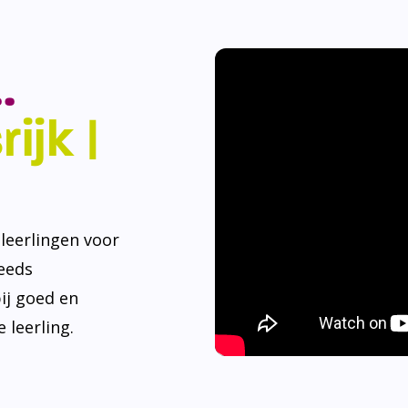
.
ijk |
eerlingen voor
teeds
ij goed en
 leerling.