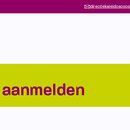
directiekaleidoscoop
n aanmelden