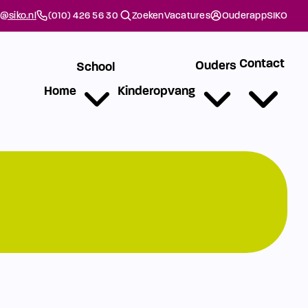
@siko.nl
(010) 426 56 30
Zoeken
Vacatures
Ouderapp
SIKO
Contact
Ouders
School
Home
Kinderopvang