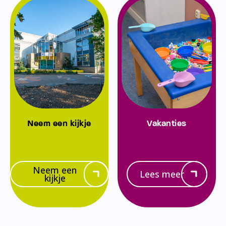
Neem een kijkje
Vakanties
Neem een
Lees meer
kijkje