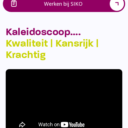
Werken bij SIKO
Kaleidoscoop….
Kwaliteit | Kansrijk |
Krachtig