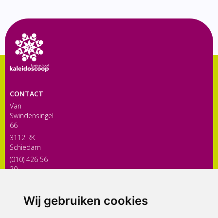
CONTACT
Van
Swindensingel
66
3112 RK
Schiedam
(010) 426 56
30
directiekaleidoscoop@siko.nl
Wij gebruiken cookies
ONDERDEEL VAN