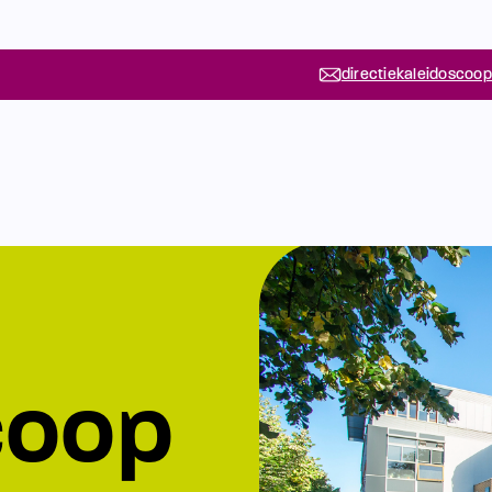
directiekaleidoscoop
coop