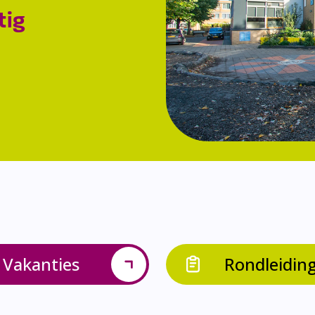
tig
Vakanties
Rondleidin