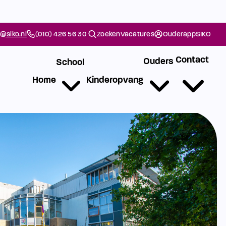
@siko.nl
(010) 426 56 30
Zoeken
Vacatures
Ouderapp
SIKO
Contact
Ouders
School
Home
Kinderopvang