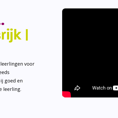
.
ijk |
eerlingen voor
teeds
ij goed en
 leerling.