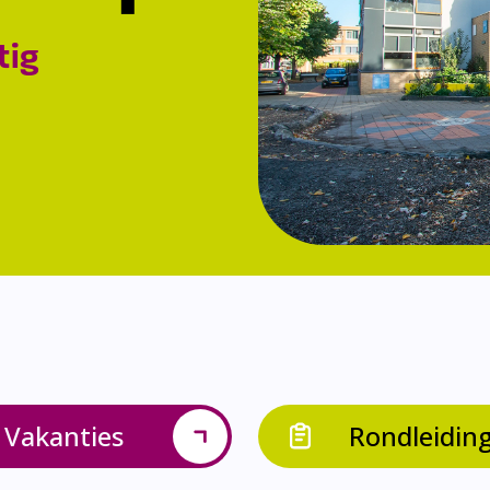
tig
Vakanties
Rondleidin