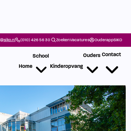
@siko.nl
(010) 426 56 30
Zoeken
Vacatures
Ouderapp
SIKO
Contact
Ouders
School
Home
Kinderopvang