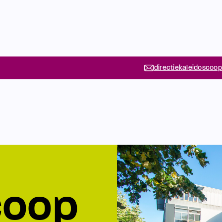
directiekaleidoscoop
coop