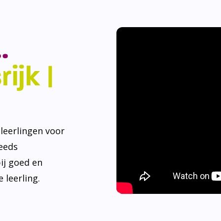
.
ijk |
eerlingen voor
teeds
ij goed en
 leerling.