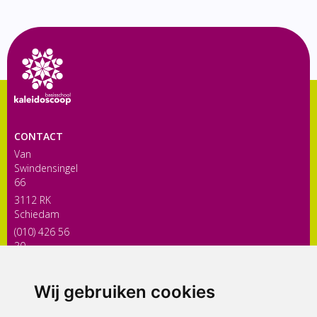
CONTACT
Van
Swindensingel
66
3112 RK
Schiedam
(010) 426 56
30
directiekaleidoscoop@siko.nl
Wij gebruiken cookies
ONDERDEEL VAN