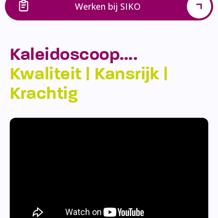
Werken bij SIKO
Kaleidoscoop….
Kwaliteit | Kansrijk |
Krachtig