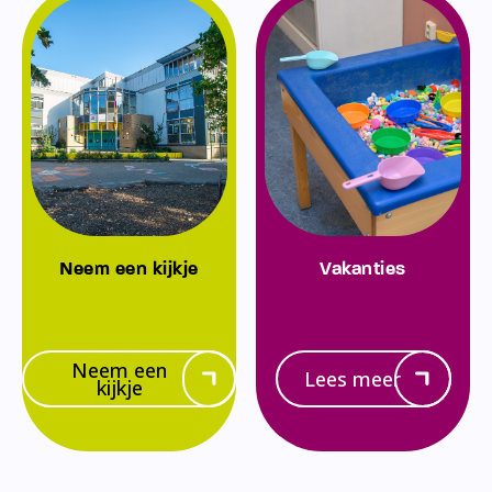
Neem een kijkje
Vakanties
Neem een
Lees meer
kijkje