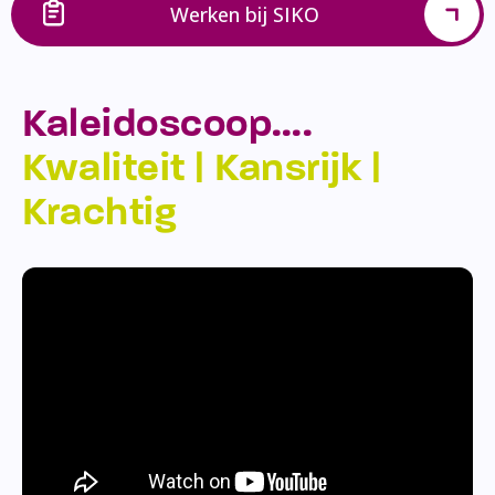
Werken bij SIKO
Kaleidoscoop….
Kwaliteit | Kansrijk |
Krachtig