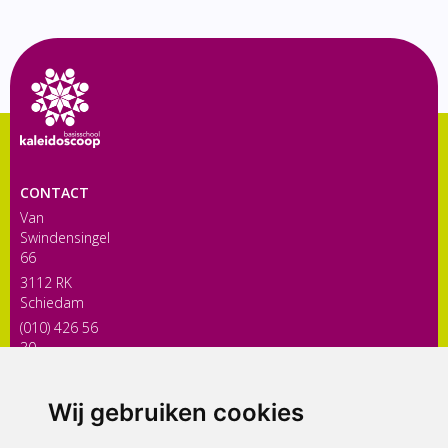
CONTACT
Van
Swindensingel
66
3112 RK
Schiedam
(010) 426 56
30
directiekaleidoscoop@siko.nl
Wij gebruiken cookies
ONDERDEEL VAN