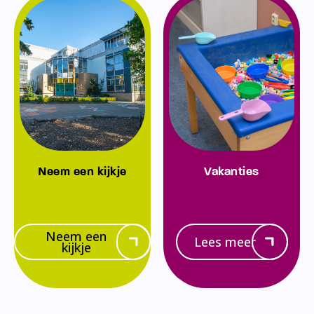
Neem een kijkje
Vakanties
Neem een
Lees meer
kijkje