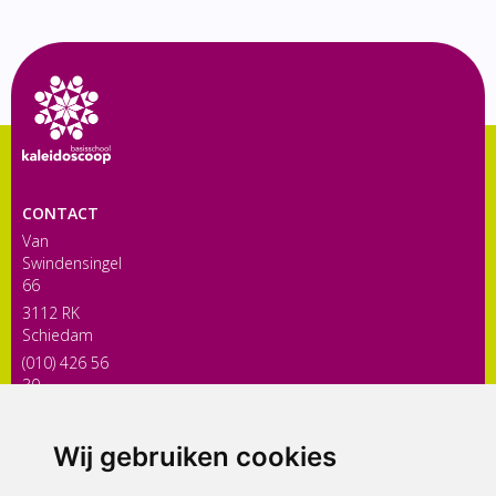
CONTACT
Van
Swindensingel
66
3112 RK
Schiedam
(010) 426 56
30
directiekaleidoscoop@siko.nl
Wij gebruiken cookies
ONDERDEEL VAN