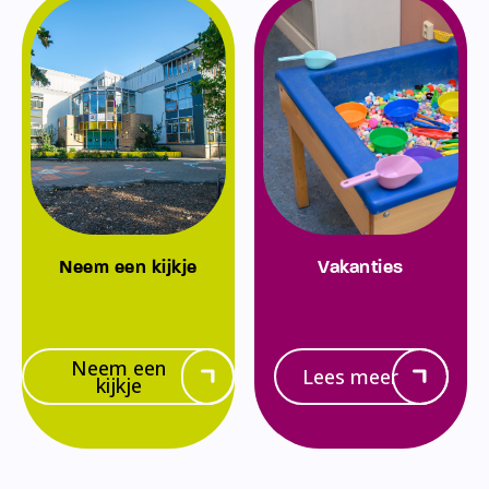
Neem een kijkje
Vakanties
Neem een
Lees meer
kijkje