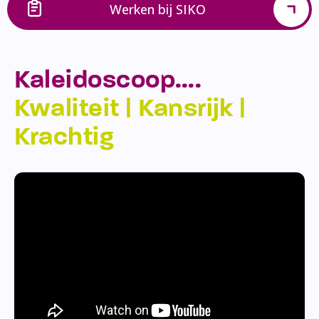
Werken bij SIKO
Kaleidoscoop….
Kwaliteit | Kansrijk |
Krachtig