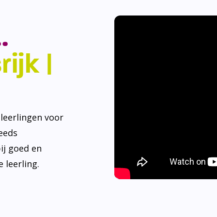
.
ijk |
eerlingen voor
teeds
ij goed en
 leerling.