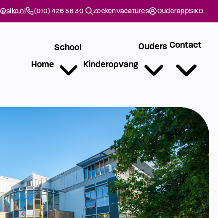
@siko.nl
(010) 426 56 30
Zoeken
Vacatures
Ouderapp
SIKO
Contact
Ouders
School
Home
Kinderopvang