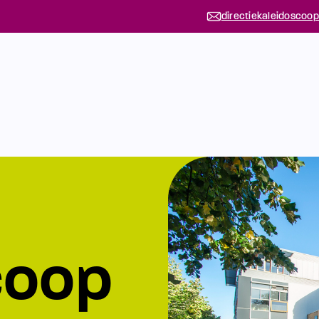
directiekaleidoscoop
coop