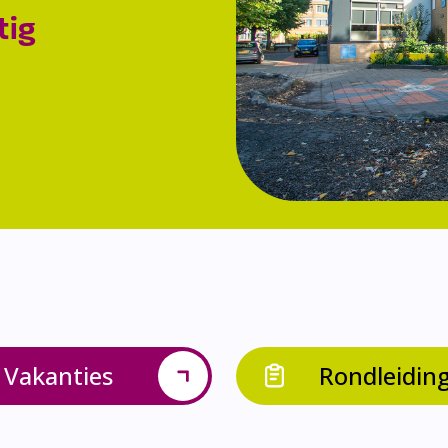
tig
Vakanties
Rondleidin