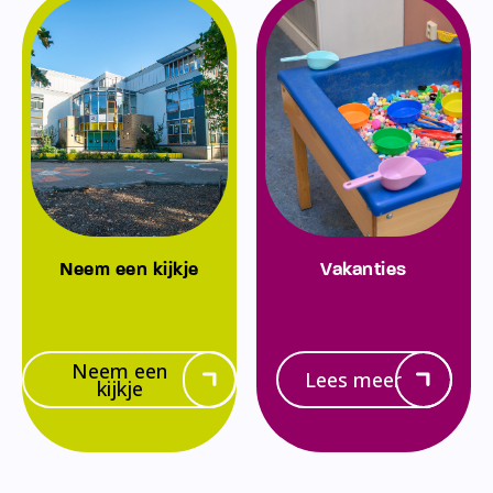
Neem een kijkje
Vakanties
Neem een
Lees meer
kijkje