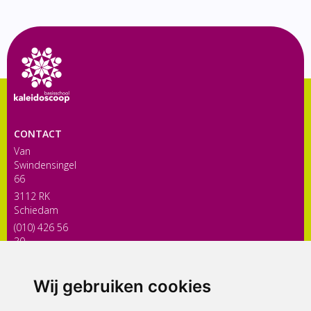
CONTACT
Van
Swindensingel
66
3112 RK
Schiedam
(010) 426 56
30
directiekaleidoscoop@siko.nl
Wij gebruiken cookies
ONDERDEEL VAN