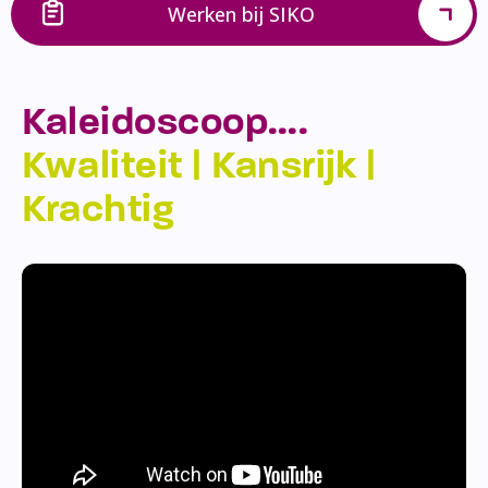
Werken bij SIKO
Kaleidoscoop….
Kwaliteit | Kansrijk |
Krachtig