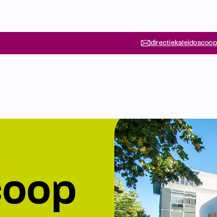
directiekaleidoscoop
coop