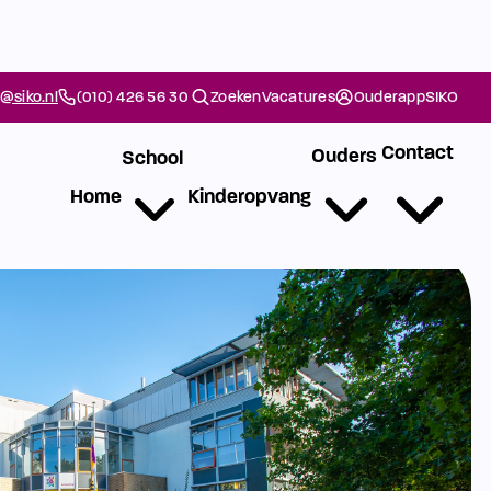
@siko.nl
(010) 426 56 30
Zoeken
Vacatures
Ouderapp
SIKO
Contact
Ouders
School
Home
Kinderopvang