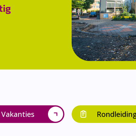
tig
Vakanties
Rondleidin