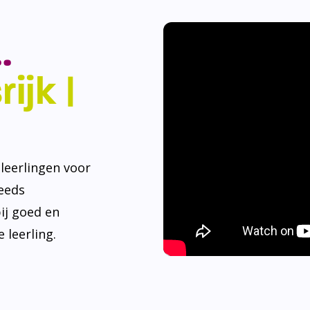
.
ijk |
eerlingen voor
teeds
ij goed en
 leerling.