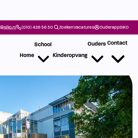
@siko.nl
(010) 426 56 30
Zoeken
Vacatures
Ouderapp
SIKO
Contact
Ouders
School
Home
Kinderopvang