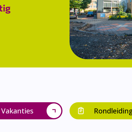
tig
Vakanties
Rondleidin