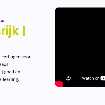
.
ijk |
eerlingen voor
teeds
ij goed en
 leerling.