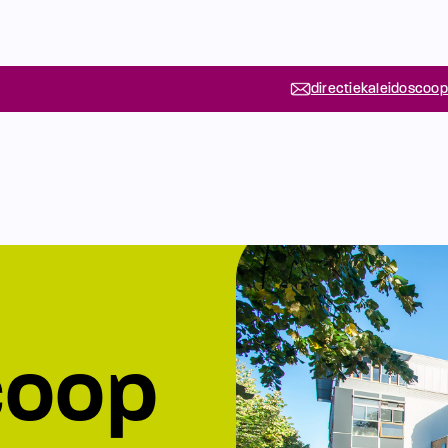
directiekaleidoscoop
coop