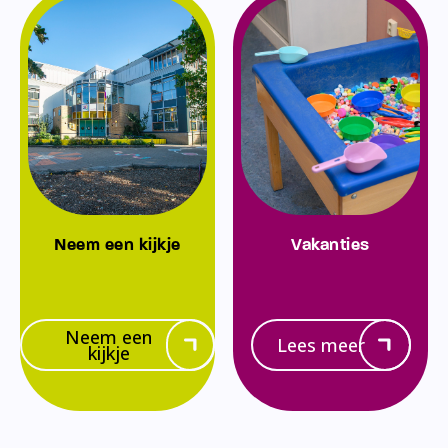
Neem een kijkje
Vakanties
Neem een
Lees meer
kijkje