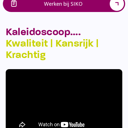
Werken bij SIKO
Kaleidoscoop….
Kwaliteit | Kansrijk |
Krachtig