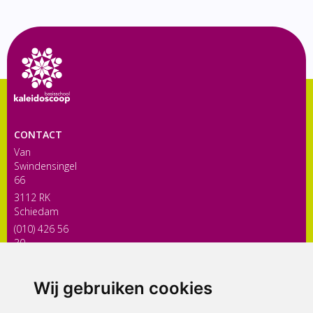
CONTACT
Van
Swindensingel
66
3112 RK
Schiedam
(010) 426 56
30
directiekaleidoscoop@siko.nl
Wij gebruiken cookies
ONDERDEEL VAN