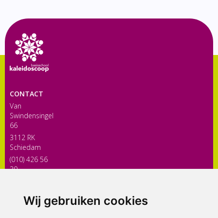
CONTACT
Van
Swindensingel
66
3112 RK
Schiedam
(010) 426 56
30
directiekaleidoscoop@siko.nl
Wij gebruiken cookies
ONDERDEEL VAN