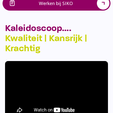
Werken bij SIKO
Kaleidoscoop….
Kwaliteit | Kansrijk |
Krachtig