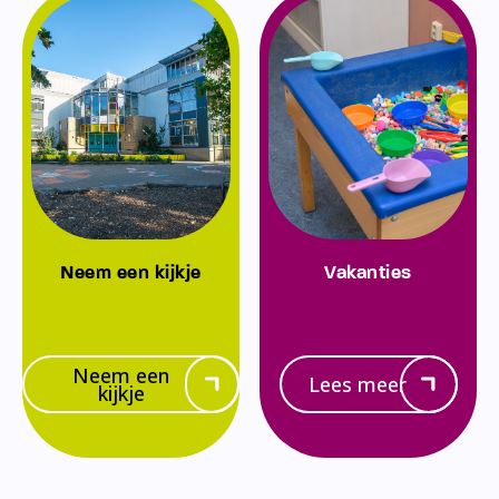
Neem een kijkje
Vakanties
Neem een
Lees meer
kijkje