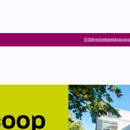
directiekaleidoscoop
coop