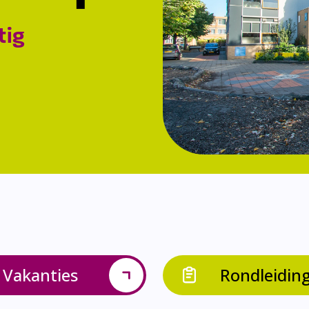
tig
Vakanties
Rondleidin