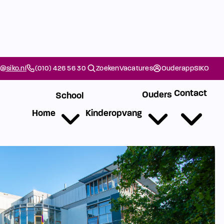
@siko.nl
(010) 426 56 30
Zoeken
Vacatures
Ouderapp
SIKO
Contact
Ouders
School
Home
Kinderopvang