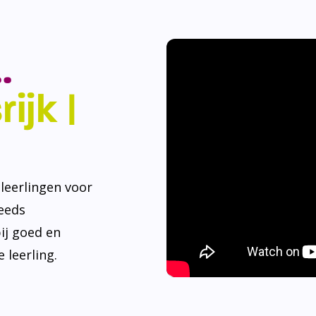
.
ijk |
eerlingen voor
teeds
ij goed en
 leerling.