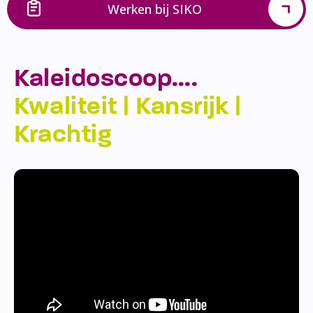
Werken bij SIKO
Kaleidoscoop….
Kwaliteit | Kansrijk |
Krachtig