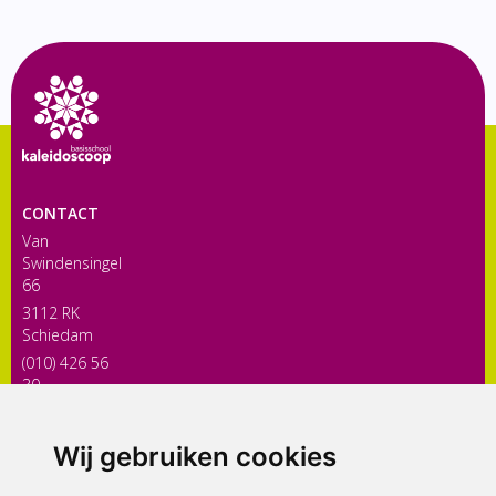
CONTACT
Van
Swindensingel
66
3112 RK
Schiedam
(010) 426 56
30
directiekaleidoscoop@siko.nl
Wij gebruiken cookies
ONDERDEEL VAN