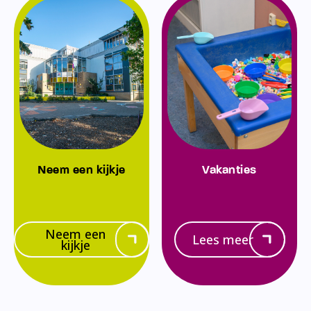
Neem een kijkje
Vakanties
Neem een
Lees meer
kijkje