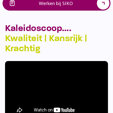
Werken bij SIKO
Kaleidoscoop….
Kwaliteit | Kansrijk |
Krachtig