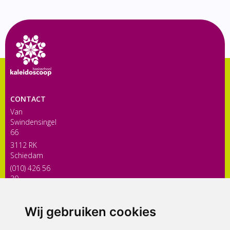
CONTACT
Van
Swindensingel
66
3112 RK
Schiedam
(010) 426 56
30
directiekaleidoscoop@siko.nl
Wij gebruiken cookies
ONDERDEEL VAN