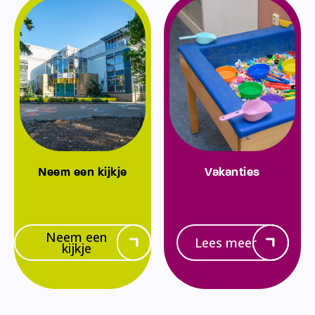
Neem een kijkje
Vakanties
Neem een
Lees meer
kijkje