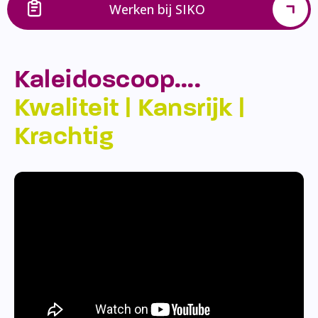
Werken bij SIKO
Kaleidoscoop….
Kwaliteit | Kansrijk |
Krachtig