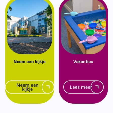
Neem een kijkje
Vakanties
Neem een
Lees meer
kijkje