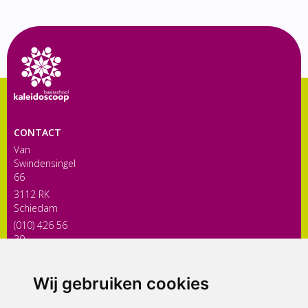
CONTACT
Van
Swindensingel
66
3112 RK
Schiedam
(010) 426 56
30
directiekaleidoscoop@siko.nl
Wij gebruiken cookies
ONDERDEEL VAN