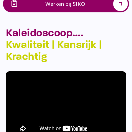
Werken bij SIKO
Kaleidoscoop….
Kwaliteit | Kansrijk |
Krachtig