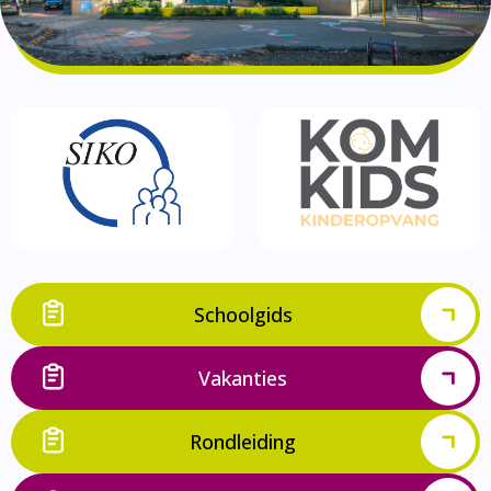
Bibliotheek
Documenten
Leerlingenzorg
Jeugdfonds Sport en Cultuur
Schooltandarts
Schoolgids
Vakanties
Rondleiding