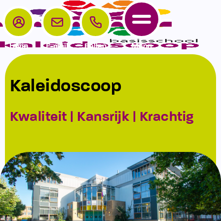
Login
E-mail
Bellen
Menu
School
Ouders
Contact
Kaleidoscoop
Home
School
Het Team
Samenwerken
Aanmelden
Kwaliteit | Kansrijk | Krachtig
Kinderopvang
Schoolgids
Parro
Contact
Ouders
Schooltijden en vakanties
Medezeggenschapsraad
Contact
Verlof/verzuim
Vrijwillige ouderbijdrage
Sport
Klachtenregeling
Schoolplan
Privacyverklaring