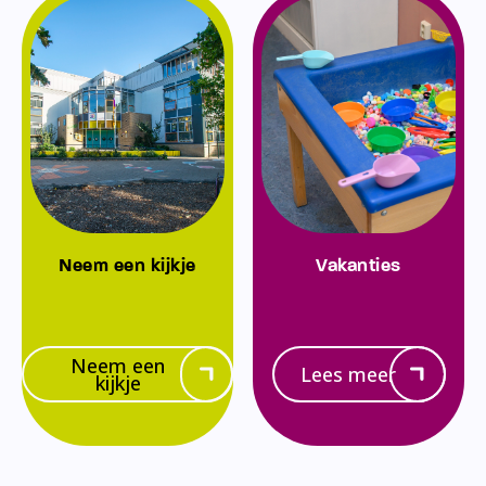
Neem een kijkje
Vakanties
Neem een
Lees meer
kijkje