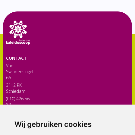
CONTACT
Van
Swindensingel
66
3112 RK
Schiedam
(010) 426 56
30
directiekaleidoscoop@siko.nl
Wij gebruiken cookies
ONDERDEEL VAN