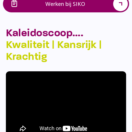
Werken bij SIKO
Kaleidoscoop….
Kwaliteit | Kansrijk |
Krachtig