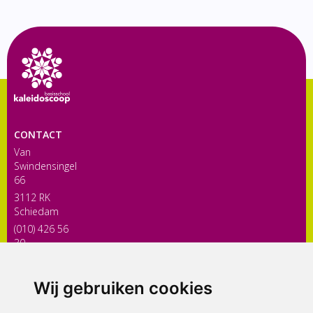
CONTACT
Van
Swindensingel
66
3112 RK
Schiedam
(010) 426 56
30
directiekaleidoscoop@siko.nl
Wij gebruiken cookies
ONDERDEEL VAN