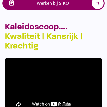
Werken bij SIKO
Kaleidoscoop….
Kwaliteit | Kansrijk |
Krachtig