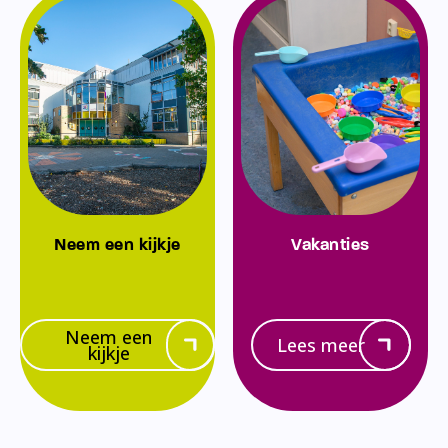
Neem een kijkje
Vakanties
Neem een
Lees meer
kijkje