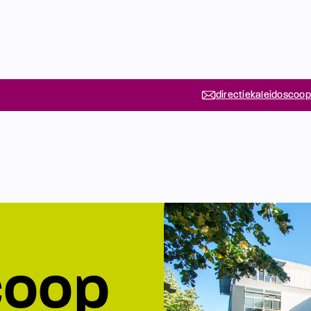
directiekaleidoscoop
coop