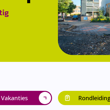
tig
Vakanties
Rondleidin