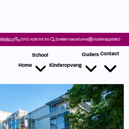
@siko.nl
(010) 426 56 30
Zoeken
Vacatures
Ouderapp
SIKO
Contact
Ouders
School
Home
Kinderopvang