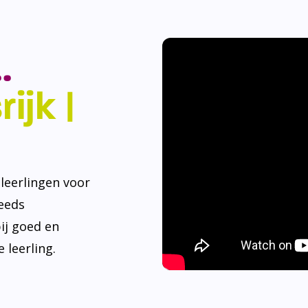
.
ijk |
eerlingen voor
teeds
ij goed en
 leerling.