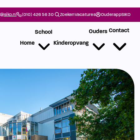
@siko.nl
(010) 426 56 30
Zoeken
Vacatures
Ouderapp
SIKO
Contact
Ouders
School
Home
Kinderopvang