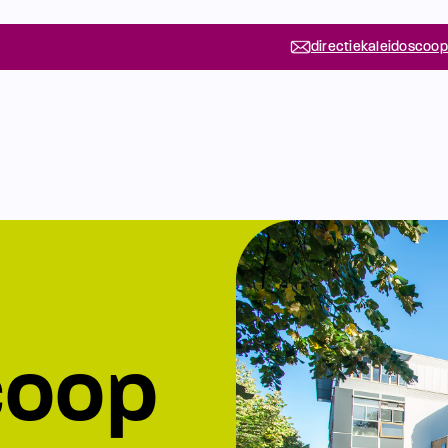
directiekaleidoscoop
coop