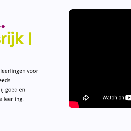
.
ijk |
eerlingen voor
teeds
ij goed en
 leerling.