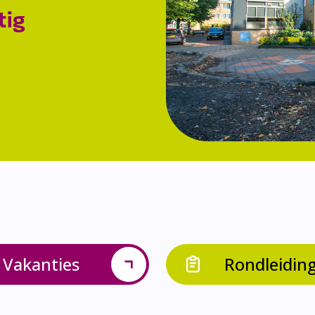
tig
Vakanties
Rondleidin