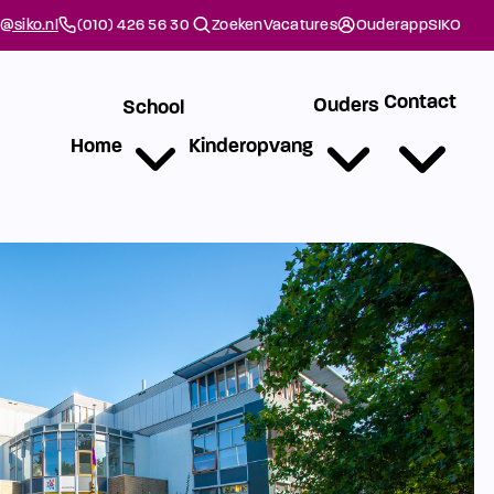
@siko.nl
(010) 426 56 30
Zoeken
Vacatures
Ouderapp
SIKO
Contact
Ouders
School
Home
Kinderopvang