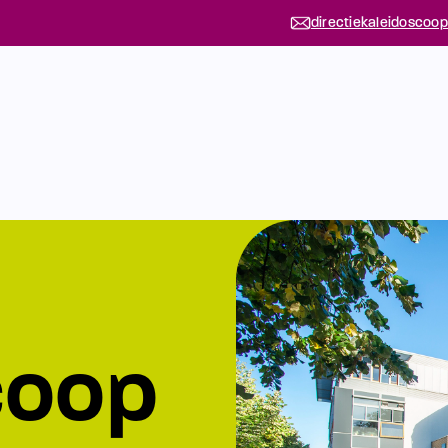
directiekaleidoscoop
coop