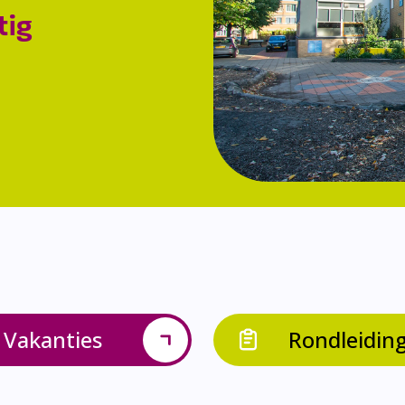
tig
Vakanties
Rondleidin