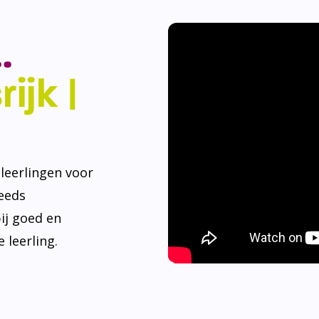
.
ijk |
eerlingen voor
teeds
ij goed en
 leerling.