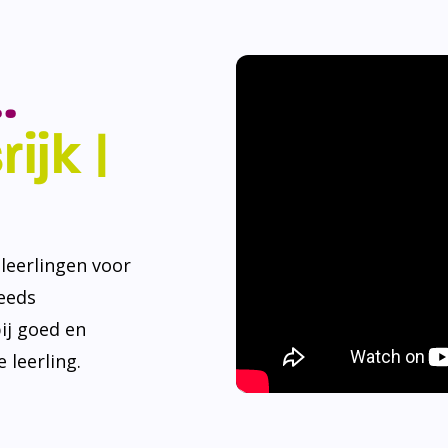
.
ijk |
eerlingen voor
teeds
ij goed en
 leerling.