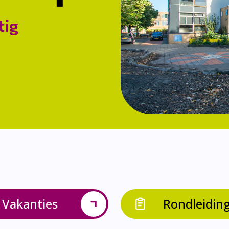
tig
Vakanties
Rondleidin