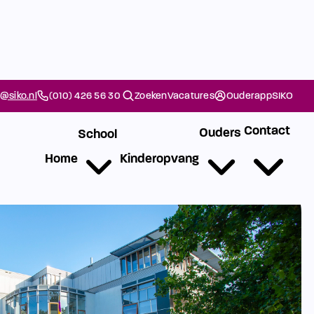
@siko.nl
(010) 426 56 30
Zoeken
Vacatures
Ouderapp
SIKO
Contact
Ouders
School
Home
Kinderopvang