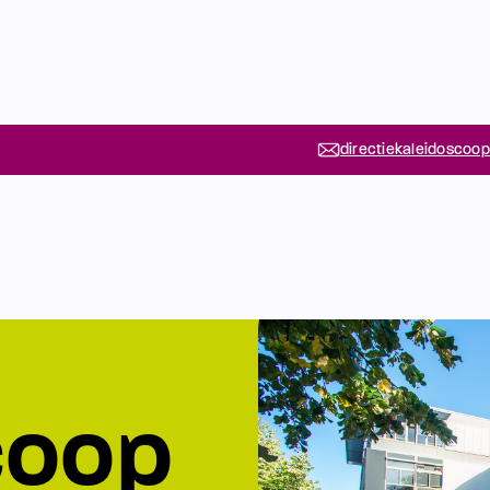
directiekaleidoscoop
coop