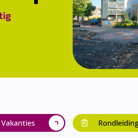
tig
Vakanties
Rondleidin