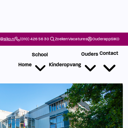
@siko.nl
(010) 426 56 30
Zoeken
Vacatures
Ouderapp
SIKO
Contact
Ouders
School
Home
Kinderopvang