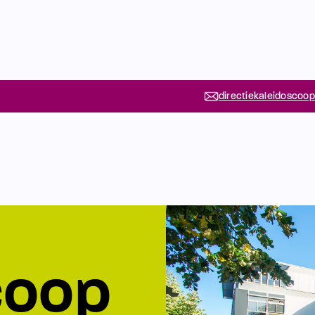
directiekaleidoscoop
coop