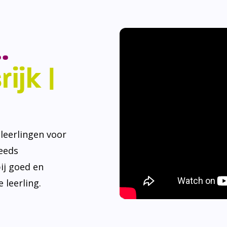
.
ijk |
eerlingen voor
teeds
ij goed en
 leerling.