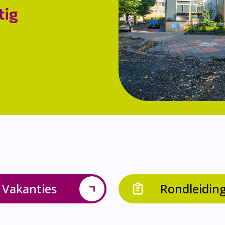
tig
Vakanties
Rondleidin