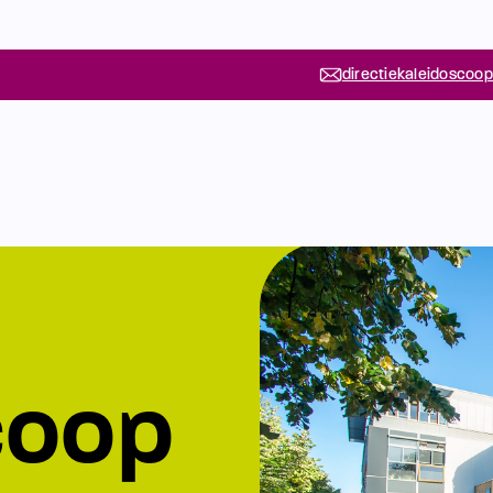
directiekaleidoscoop
coop