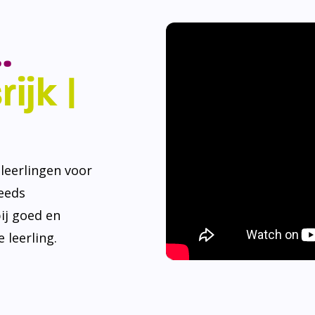
.
ijk |
eerlingen voor
teeds
ij goed en
 leerling.