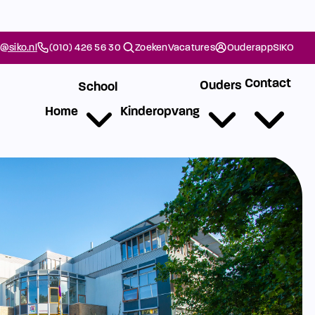
@siko.nl
(010) 426 56 30
Zoeken
Vacatures
Ouderapp
SIKO
Contact
Ouders
School
Home
Kinderopvang