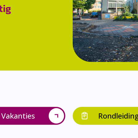
tig
Vakanties
Rondleidin