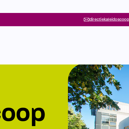
directiekaleidoscoop
coop