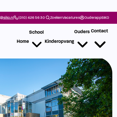
@siko.nl
(010) 426 56 30
Zoeken
Vacatures
Ouderapp
SIKO
Contact
Ouders
School
Home
Kinderopvang