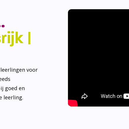
.
ijk |
eerlingen voor
teeds
ij goed en
 leerling.