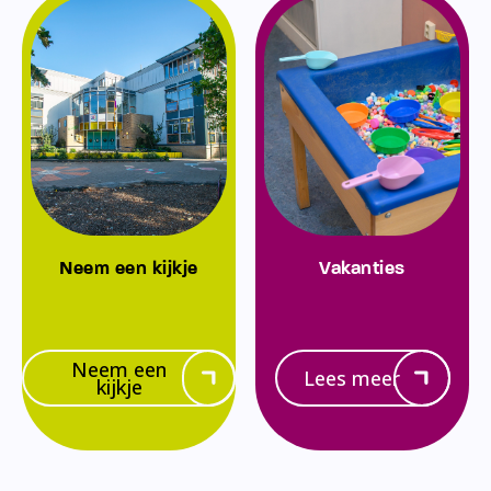
Neem een kijkje
Vakanties
Neem een
Lees meer
kijkje