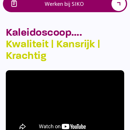
Werken bij SIKO
Kaleidoscoop….
Kwaliteit | Kansrijk |
Krachtig