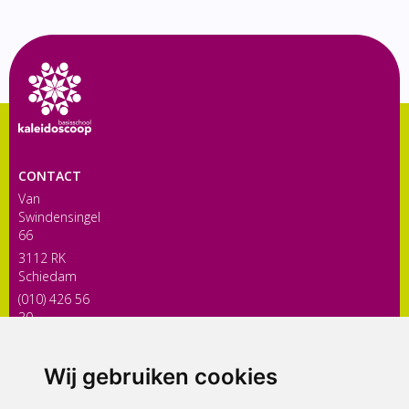
CONTACT
Van
Swindensingel
66
3112 RK
Schiedam
(010) 426 56
30
directiekaleidoscoop@siko.nl
Wij gebruiken cookies
ONDERDEEL VAN