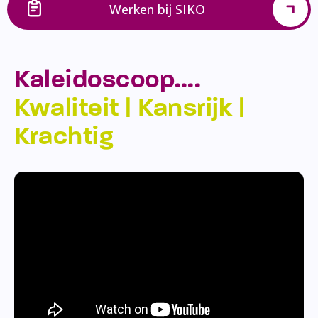
Werken bij SIKO
Kaleidoscoop….
Kwaliteit | Kansrijk |
Krachtig