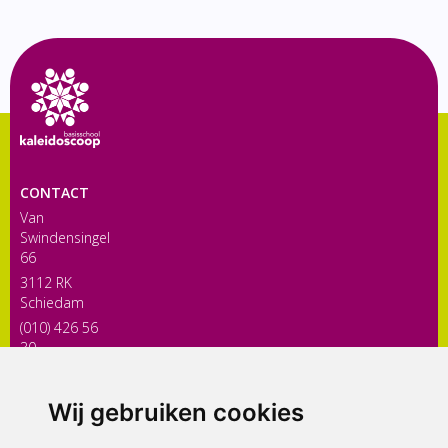
CONTACT
Van
Swindensingel
66
3112 RK
Schiedam
(010) 426 56
30
directiekaleidoscoop@siko.nl
Wij gebruiken cookies
ONDERDEEL VAN