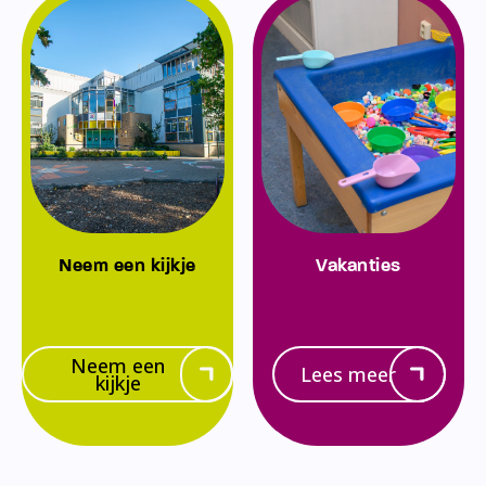
Neem een kijkje
Vakanties
Neem een
Lees meer
kijkje