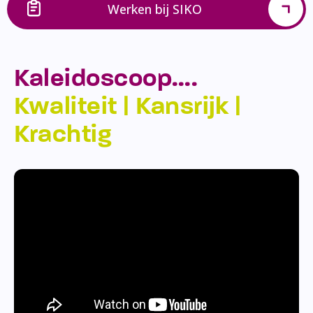
Werken bij SIKO
Kaleidoscoop….
Kwaliteit | Kansrijk |
Krachtig