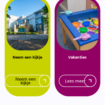
Neem een kijkje
Vakanties
Neem een
Lees meer
kijkje