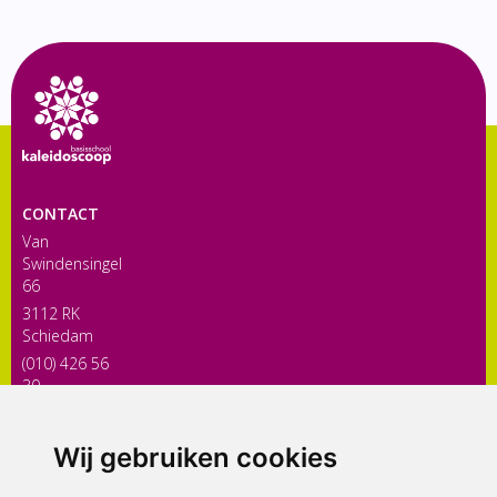
CONTACT
Van
Swindensingel
66
3112 RK
Schiedam
(010) 426 56
30
directiekaleidoscoop@siko.nl
Wij gebruiken cookies
ONDERDEEL VAN