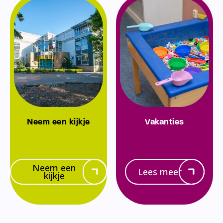
Neem een kijkje
Vakanties
Neem een
Lees meer
kijkje