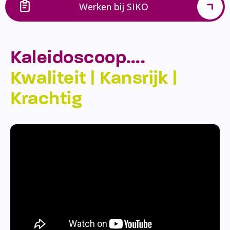
Werken bij SIKO
Kaleidoscoop….
Kwaliteit | Kansrijk |
Krachtig