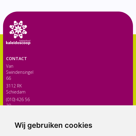
CONTACT
Van
Swindensingel
66
3112 RK
Schiedam
(010) 426 56
30
directiekaleidoscoop@siko.nl
Wij gebruiken cookies
ONDERDEEL VAN