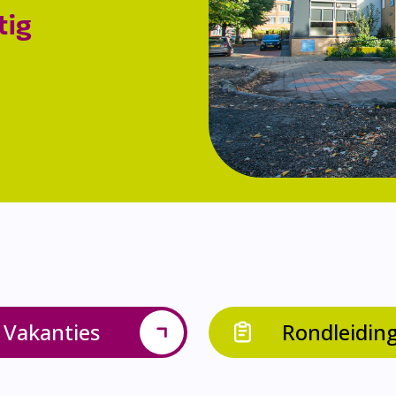
tig
Vakanties
Rondleidin