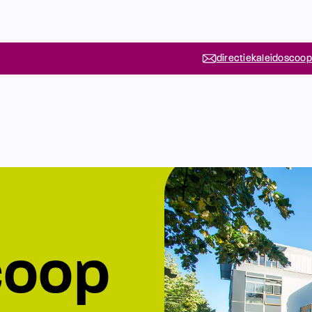
directiekaleidoscoop
coop