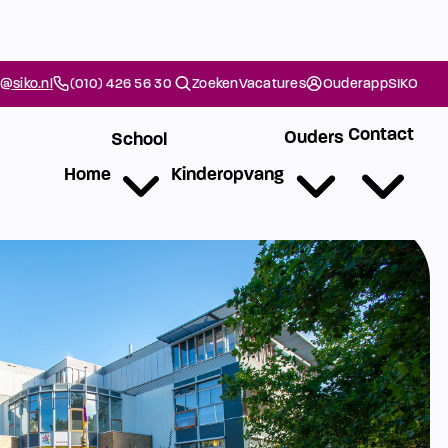
@siko.nl
(010) 426 56 30
Zoeken
Vacatures
Ouderapp
SIKO
Contact
Ouders
School
Home
Kinderopvang