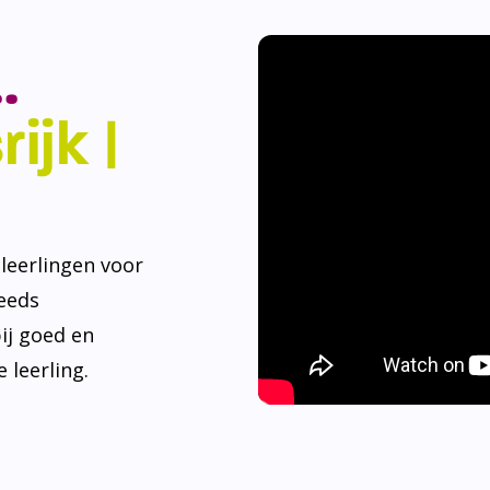
.
ijk |
eerlingen voor
teeds
ij goed en
 leerling.