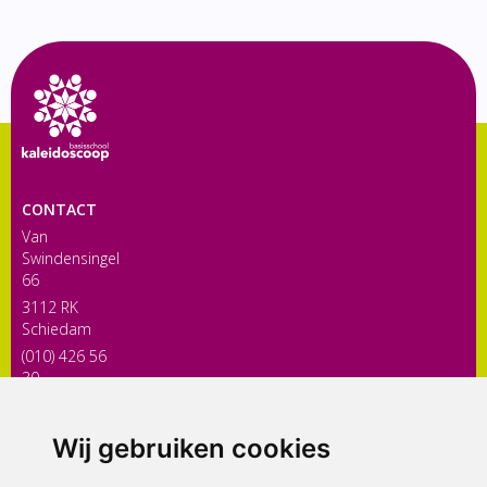
CONTACT
Van
Swindensingel
66
3112 RK
Schiedam
(010) 426 56
30
directiekaleidoscoop@siko.nl
Wij gebruiken cookies
ONDERDEEL VAN