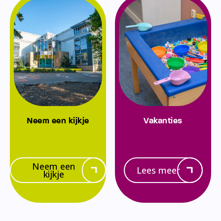
Neem een kijkje
Vakanties
Neem een
Lees meer
kijkje