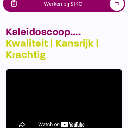
Werken bij SIKO
Kaleidoscoop….
Kwaliteit | Kansrijk |
Krachtig