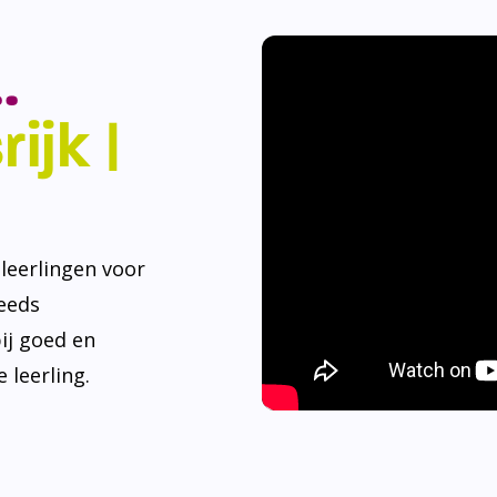
.
ijk |
eerlingen voor
teeds
ij goed en
 leerling.