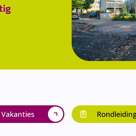
tig
Vakanties
Rondleidin