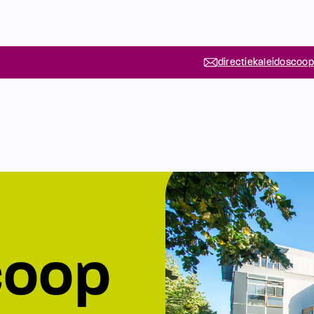
directiekaleidoscoop
coop