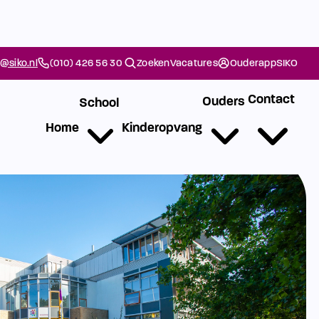
@siko.nl
(010) 426 56 30
Zoeken
Vacatures
Ouderapp
SIKO
Contact
Ouders
School
Home
Kinderopvang