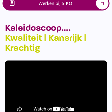
Werken bij SIKO
Kaleidoscoop….
Kwaliteit | Kansrijk |
Krachtig