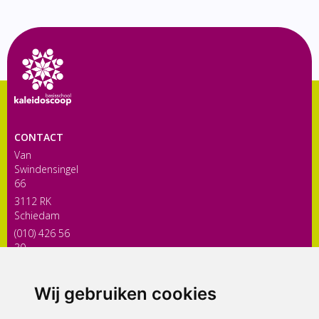
CONTACT
Van
Swindensingel
66
3112 RK
Schiedam
(010) 426 56
30
directiekaleidoscoop@siko.nl
Wij gebruiken cookies
ONDERDEEL VAN