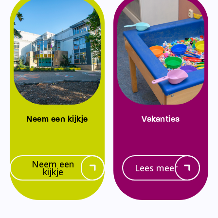
Neem een kijkje
Vakanties
Neem een
Lees meer
kijkje