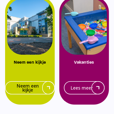
Neem een kijkje
Vakanties
Neem een
Lees meer
kijkje