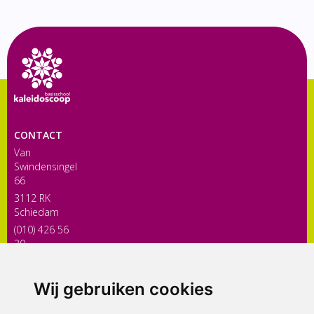
CONTACT
Van
Swindensingel
66
3112 RK
Schiedam
(010) 426 56
30
directiekaleidoscoop@siko.nl
Wij gebruiken cookies
ONDERDEEL VAN