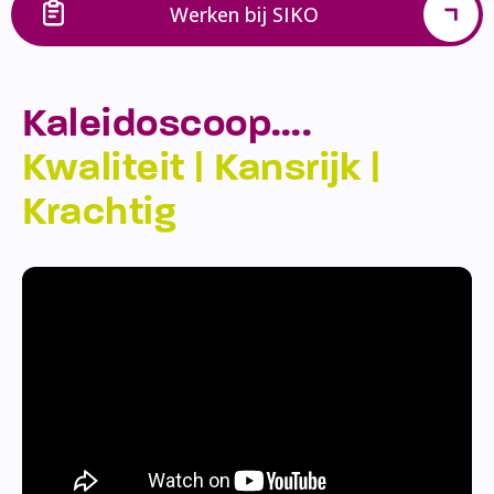
Werken bij SIKO
Kaleidoscoop….
Kwaliteit | Kansrijk |
Krachtig