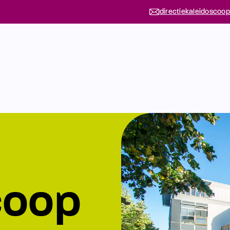
directiekaleidoscoop
coop