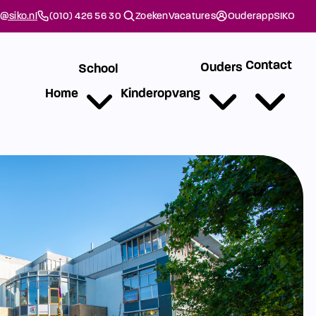
@siko.nl
(010) 426 56 30
Zoeken
Vacatures
Ouderapp
SIKO
Contact
Ouders
School
Home
Kinderopvang