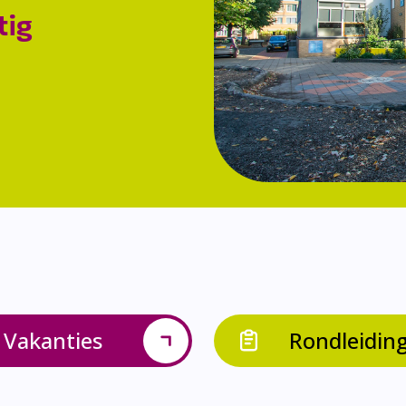
tig
Vakanties
Rondleidin