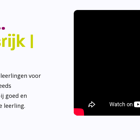
.
ijk |
eerlingen voor
teeds
ij goed en
 leerling.