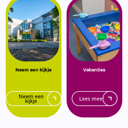
Neem een kijkje
Vakanties
Neem een
Lees meer
kijkje