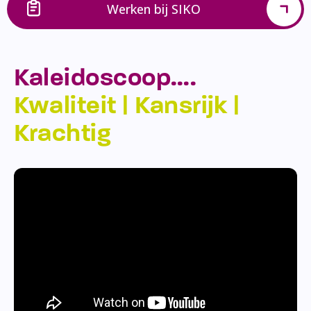
Werken bij SIKO
Kaleidoscoop….
Kwaliteit | Kansrijk |
Krachtig