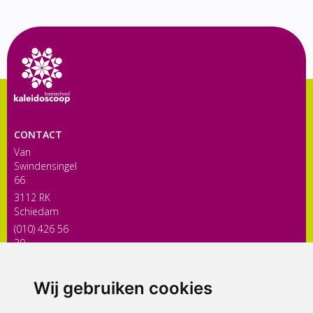
CONTACT
Van
Swindensingel
66
3112 RK
Schiedam
(010) 426 56
30
directiekaleidoscoop@siko.nl
Wij gebruiken cookies
ONDERDEEL VAN