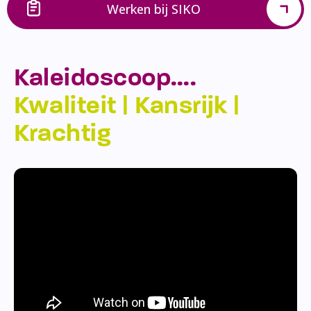
Werken bij SIKO
Kaleidoscoop….
Kwaliteit | Kansrijk |
Krachtig