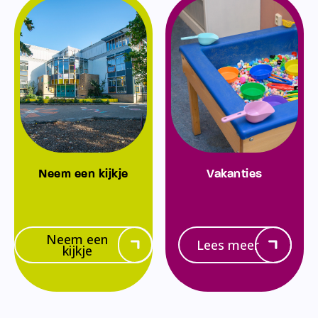
Neem een kijkje
Vakanties
Neem een
Lees meer
kijkje