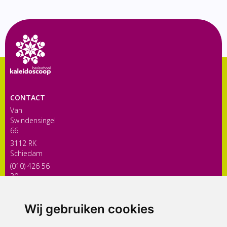
CONTACT
Van
Swindensingel
66
3112 RK
Schiedam
(010) 426 56
30
directiekaleidoscoop@siko.nl
Wij gebruiken cookies
ONDERDEEL VAN