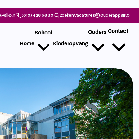
@siko.nl
(010) 426 56 30
Zoeken
Vacatures
Ouderapp
SIKO
Contact
Ouders
School
Home
Kinderopvang