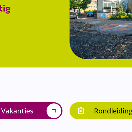
tig
Vakanties
Rondleidin