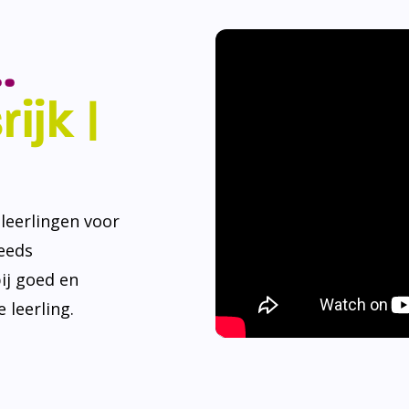
.
ijk |
eerlingen voor
teeds
ij goed en
 leerling.