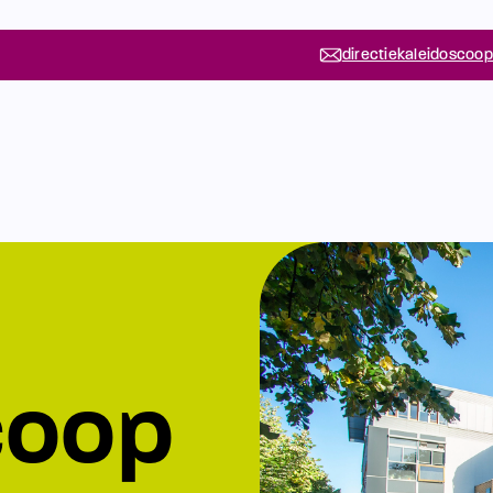
directiekaleidoscoop
coop