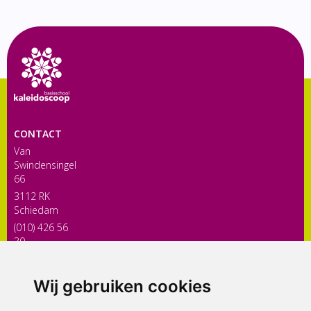
CONTACT
Van
Swindensingel
66
3112 RK
Schiedam
(010) 426 56
30
directiekaleidoscoop@siko.nl
Wij gebruiken cookies
ONDERDEEL VAN