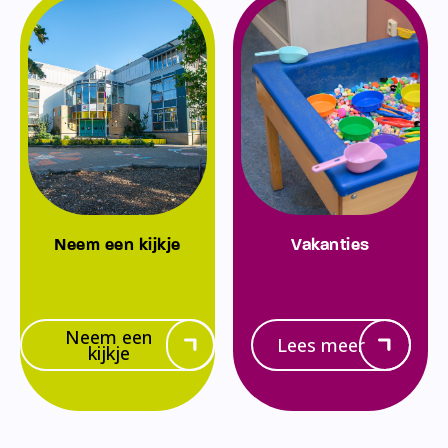
Neem een kijkje
Vakanties
Neem een
Lees meer
kijkje