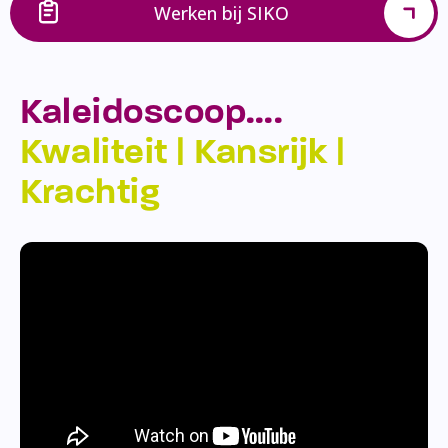
Werken bij SIKO
Kaleidoscoop….
Kwaliteit | Kansrijk |
Krachtig