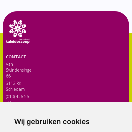
CONTACT
Van
Swindensingel
66
3112 RK
Schiedam
(010) 426 56
30
directiekaleidoscoop@siko.nl
Wij gebruiken cookies
ONDERDEEL VAN