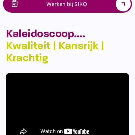
Werken bij SIKO
Kaleidoscoop….
Kwaliteit | Kansrijk |
Krachtig