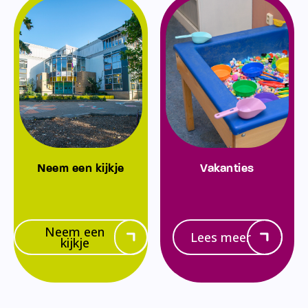
Neem een kijkje
Vakanties
Neem een
Lees meer
kijkje