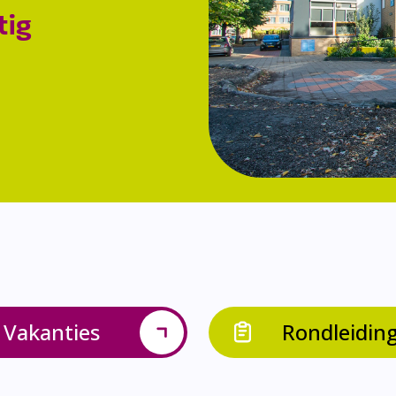
tig
Vakanties
Rondleidin