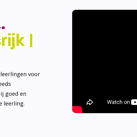
.
ijk |
eerlingen voor
teeds
ij goed en
 leerling.