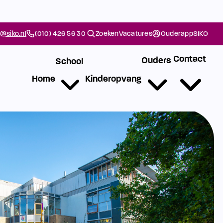
@siko.nl
(010) 426 56 30
Zoeken
Vacatures
Ouderapp
SIKO
Contact
Ouders
School
Home
Kinderopvang