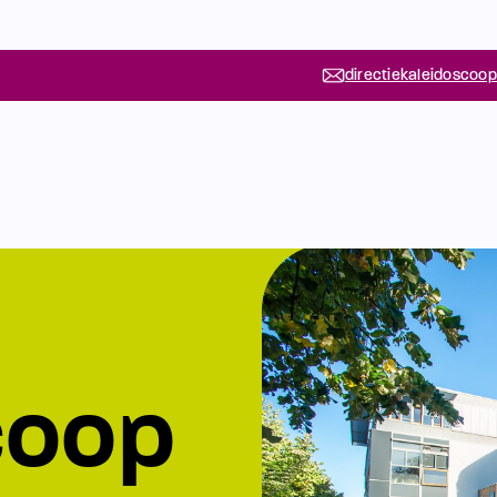
directiekaleidoscoop
coop