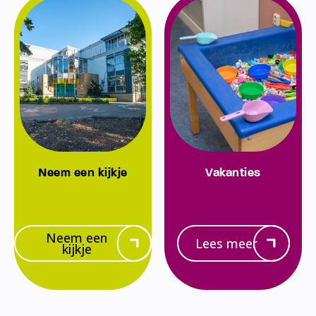
Neem een kijkje
Vakanties
Neem een
Lees meer
kijkje