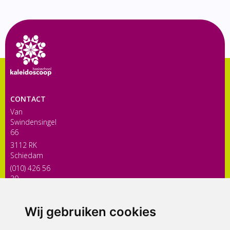
CONTACT
Van
Swindensingel
66
3112 RK
Schiedam
(010) 426 56
30
directiekaleidoscoop@siko.nl
Wij gebruiken cookies
ONDERDEEL VAN