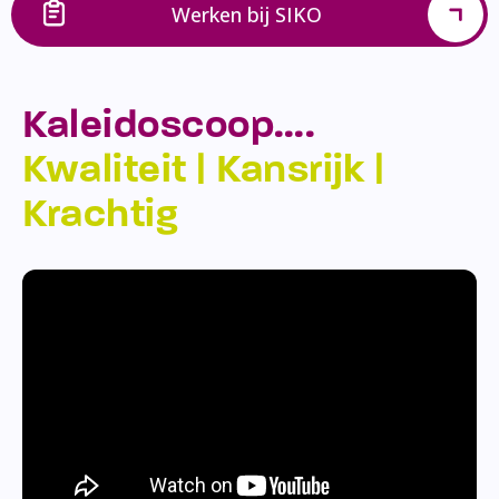
Werken bij SIKO
Kaleidoscoop….
Kwaliteit | Kansrijk |
Krachtig