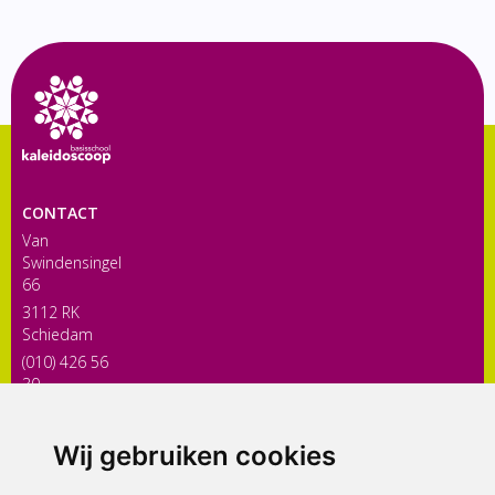
CONTACT
Van
Swindensingel
66
3112 RK
Schiedam
(010) 426 56
30
directiekaleidoscoop@siko.nl
Wij gebruiken cookies
ONDERDEEL VAN