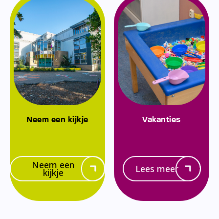
Neem een kijkje
Vakanties
Neem een
Lees meer
kijkje