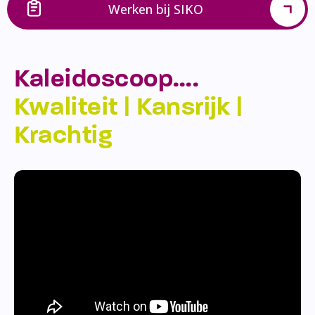
Werken bij SIKO
Kaleidoscoop….
Kwaliteit | Kansrijk |
Krachtig