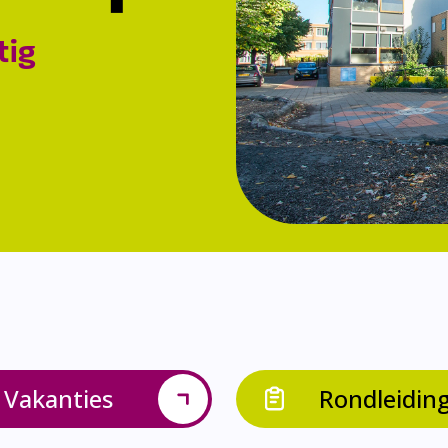
tig
Vakanties
Rondleidin