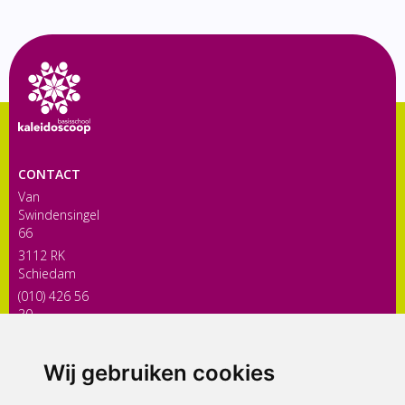
CONTACT
Van
Swindensingel
66
3112 RK
Schiedam
(010) 426 56
30
directiekaleidoscoop@siko.nl
Wij gebruiken cookies
ONDERDEEL VAN