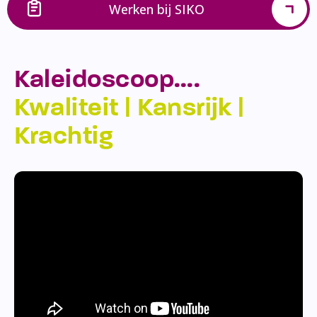
Werken bij SIKO
Kaleidoscoop….
Kwaliteit | Kansrijk |
Krachtig