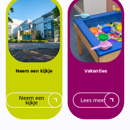
Neem een kijkje
Vakanties
Neem een
Lees meer
kijkje