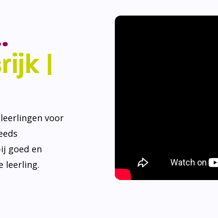
.
ijk |
eerlingen voor
teeds
ij goed en
 leerling.