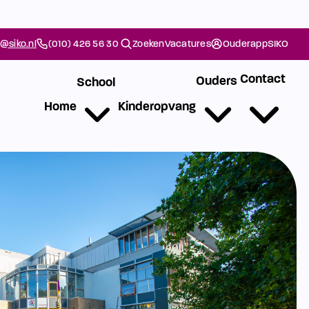
@siko.nl
(010) 426 56 30
Zoeken
Vacatures
Ouderapp
SIKO
Contact
Ouders
School
Home
Kinderopvang