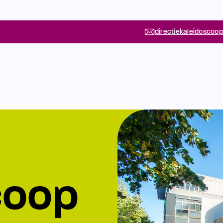
directiekaleidoscoop
coop