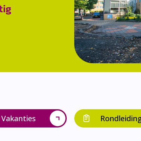
tig
Vakanties
Rondleidin