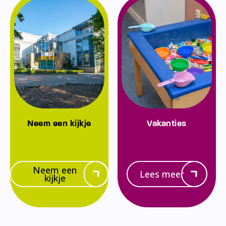
Neem een kijkje
Vakanties
Neem een
Lees meer
kijkje