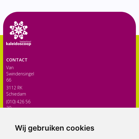
CONTACT
Van
Swindensingel
66
3112 RK
Schiedam
(010) 426 56
30
directiekaleidoscoop@siko.nl
Wij gebruiken cookies
ONDERDEEL VAN