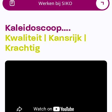
Werken bij SIKO
Kaleidoscoop….
Kwaliteit | Kansrijk |
Krachtig